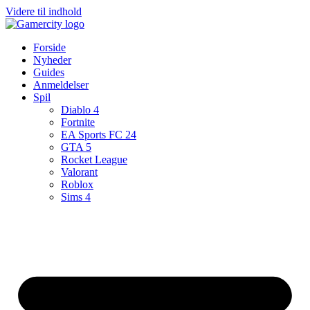
Videre til indhold
Forside
Nyheder
Guides
Anmeldelser
Spil
Diablo 4
Fortnite
EA Sports FC 24
GTA 5
Rocket League
Valorant
Roblox
Sims 4