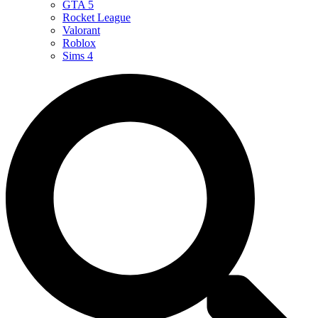
GTA 5
Rocket League
Valorant
Roblox
Sims 4